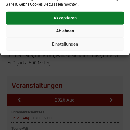
Sie fest, welche Cookies Sie zulassen möchten.
Mit öffentlichen Verkehrsmitteln
Mit der
S-Bahn
bis zur Station „Diebsteich“ (
S 3, S 21
),
Akzeptieren
dann zu Fuß „Am Diebsteich“ und Holstenkamp (gut ein
Kilometer).
Ablehnen
Mit dem
Bus, Linie 288
, Haltestelle Regerstraße, direkt
Einstellungen
am Eingang zum Friedhof oder
mit dem
Bus, Linie 180
, Haltestelle Ruhrstraße, dann zu
Fuß (zirka 600 Meter).
Veranstaltungen
2026 Aug.
Ehrenamtlichenfest
Fr.. 21. Aug..
18:00
-
21:00
Teens-WE