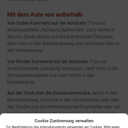
Mit dem Auto von außerhalb
Von Süden kommend auf der Autobahn 7
bis zur
Anschlussstelle „Hamburg-Bahrenfeld“, nach rechts in
die Von-Sauer-Straße und die Bahrenfelder Chaussee,
dann links in den Bornkampsweg und nochmals links in
den Holstenkamp.
Von Norden kommend auf der Autobahn 7
bis zur
Anschlussstelle „Hamburg-Volkspark“, nach links in die
Schnackenburgallee und nach rechts in den
Holstenkamp.
Aus der Stadt über die Stresemannstraße,
rechts in den
Bornkampsweg und links in den Holstenkamp oder über
den Straßenzug Schäferkampsallee/Fruchtallee oder von
der Kieler Straße bis zum Verteilerkreis am Eimsbütteler
Marktplatz, dort beginnt der Holstenkamp.
Cookie-Zustimmung verwalten
Zur Bereitstellung des Internetangebots verwenden wir Cookies. Bitte legen