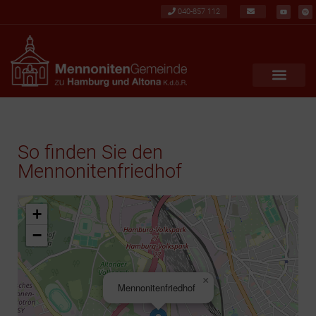
040-857 112
So finden Sie den
Mennonitenfriedhof
+
−
×
Mennonitenfriedhof