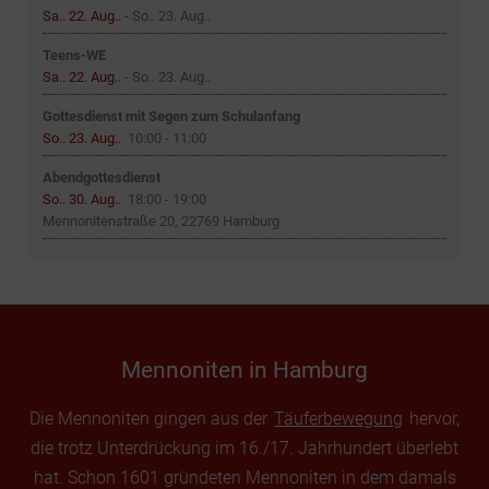
Sa.. 22. Aug..
-
So.. 23. Aug..
Teens-WE
Sa.. 22. Aug..
-
So.. 23. Aug..
Gottesdienst mit Segen zum Schulanfang
So.. 23. Aug..
10:00
-
11:00
Abendgottesdienst
So.. 30. Aug..
18:00
-
19:00
Mennonitenstraße 20, 22769 Hamburg
Mennoniten in Hamburg
Die Mennoniten gingen aus der
Täuferbewegung
hervor,
die trotz Unterdrückung im 16./17. Jahrhundert überlebt
hat. Schon 1601 gründeten Mennoniten in dem damals