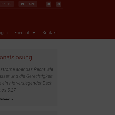
857 112
E-Mail
ngen
Friedhof
Kontakt
 ströme aber das Recht wie
sser und die Gerechtigkeit
e ein nie versiegender Bach.
os 5,27
terlesen »