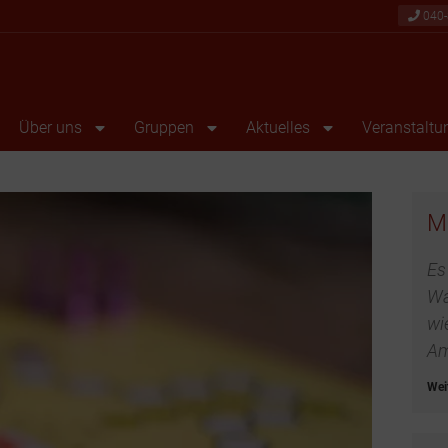
040-
Über uns
Gruppen
Aktuelles
Veranstaltu
Es
Wa
wi
Am
Wei