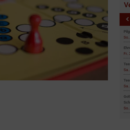
V
Pil
So..
Ehr
Fr..
Tee
Sa..
Tee
Sa..
Got
Sch
So..